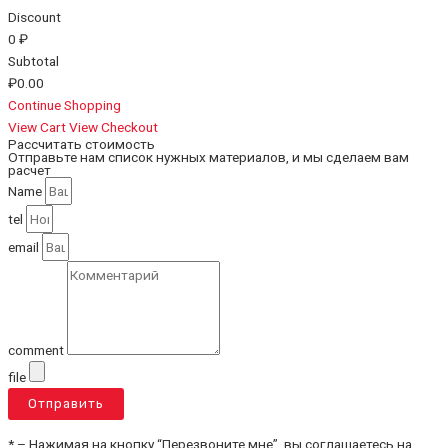
Discount
0
₽
Subtotal
₽0.00
Continue Shopping
View Cart
View Checkout
Рассчитать стоимость
Отправьте нам список нужных материалов, и мы сделаем вам
расчет
Name
tel
email
comment
file
Отправить
* – Нажимая на кнопку “Перезвоните мне”, вы соглашаетесь на