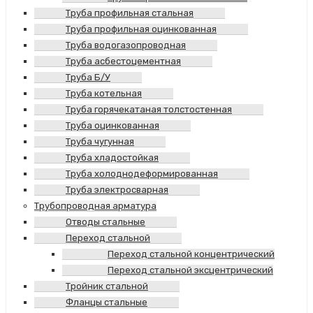
Труба профильная стальная
Труба профильная оцинкованная
Труба водогазопроводная
Труба асбестоцементная
Труба Б/У
Труба котельная
Труба горячекатаная толстостенная
Труба оцинкованная
Труба чугунная
Труба хладостойкая
Труба холоднодеформированная
Труба электросварная
Трубопроводная арматура
Отводы стальные
Переход стальной
Переход стальной концентрический
Переход стальной эксцентрический
Тройник стальной
Фланцы стальные