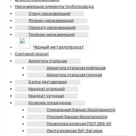
Нержавеющие элементы трубопровода
Отвод нержавеющий
Фланец нержавеющий
Переход нержавеющий
Тройник нержавеющий
Черный металлопрокат
Сортовой прокат
Арматура стальная
Арматура стальная рифленая
Арматура стальная гладкая
Балка двутавровая
Квадрат стальной
Квадрат чугунный
Колючее ограждение
Спиральный барьер безопасности
Плоский барьер безопасности
Проволока колючая ГОСТ 285-69
Лента колючая ЗиГ-Заг цинк