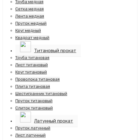
Труба медная
Сетка медная
Лента медная
Пруток медный
Круг медный
Квадрат медный
Титановый прокат
Труба титановая
Лист титановый
Круг титановый
Проволока титановая
Плита титановая
Шестигранник титановый
Пруток титановый
Слиток титановый
Латунный прокат
Пруток латунный
Лист латунный