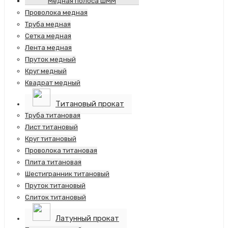
Медная полоса ШММ
Проволока медная
Труба медная
Сетка медная
Лента медная
Пруток медный
Круг медный
Квадрат медный
Титановый прокат
Труба титановая
Лист титановый
Круг титановый
Проволока титановая
Плита титановая
Шестигранник титановый
Пруток титановый
Слиток титановый
Латунный прокат